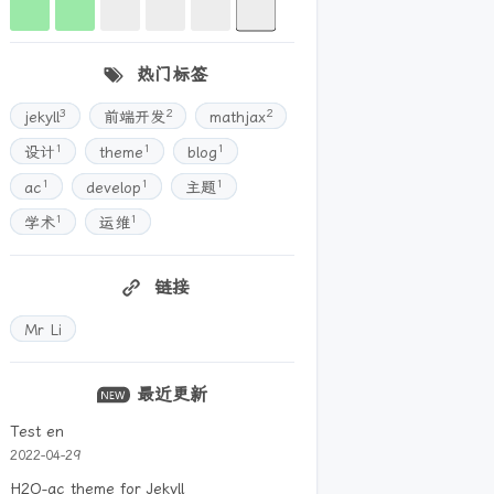
热门标签
3
2
2
jekyll
前端开发
mathjax
1
1
1
设计
theme
blog
1
1
1
ac
develop
主题
1
1
学术
运维
链接
Mr Li
最近更新
Test en
2022-04-29
H2O-ac theme for Jekyll