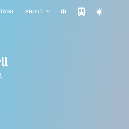
TAGS
ABOUT
🎲
ll
题