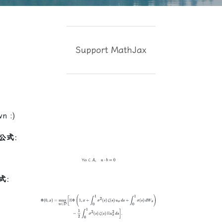
Support MathJax
n :)
公式
：
∀
α
∈
A
,
a
⋅
b
=
0
式
：
D
[
E
Φ
(
1
,
x
+
∫
0
1
σ
2
(
s
)
ζ
(
s
)
u
s
d
s
+
∫
0
1
σ
(
s
)
d
W
s
)
−
1
2
∫
0
1
σ
2
(
s
)
ζ
(