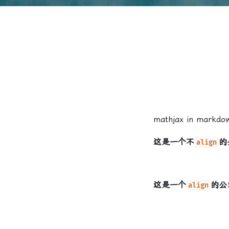
mathjax in markdow
这是一个不
的
align
这是一个
的公
align
Φ
(
0
,
x
)
=
max
u
∈