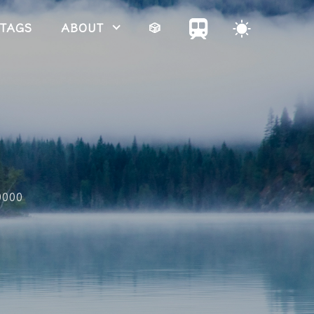
TAGS
ABOUT
🎲
0000