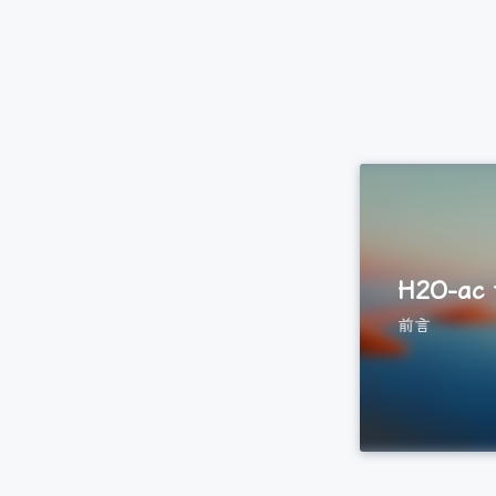
H2O-ac t
前言