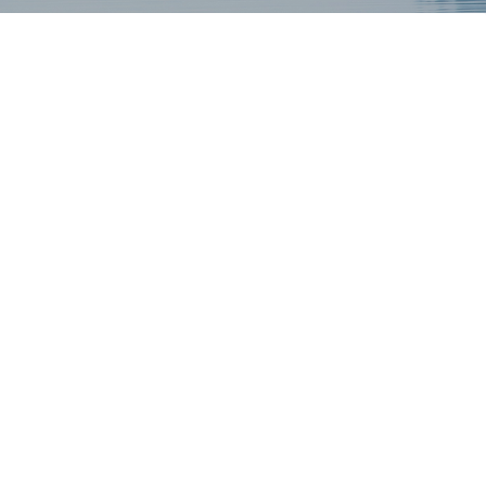
s
)
E
u
s
2
d
s
]
.